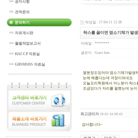
공지사항
견적문의
작성일 : 17-04-11 15:38
문의하기
락스를 끓이면 염소기체가 발
자유게시판
월별작업보고서
이메일 : ********
글쓴이 :
Grace kim
HACCP 자료실
GHSMSDS 자료실
몇분정도있어야 염소기체가발생
눈에 해롭다는데 걱정이되네요
오늘요리학원에서 어느분이 락스를
조금있다가 자리를 필했는데 눈이
최고관리자
18-01-16 08:43
감사합니다~