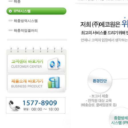
해충
IPM시스템
해충방역시스템
해충작업겔러리