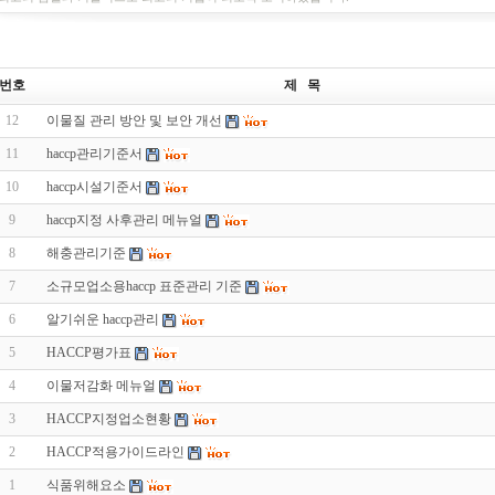
번호
제 목
12
이물질 관리 방안 및 보안 개선
11
haccp관리기준서
10
haccp시설기준서
9
haccp지정 사후관리 메뉴얼
8
해충관리기준
7
소규모업소용haccp 표준관리 기준
6
알기쉬운 haccp관리
5
HACCP평가표
4
이물저감화 메뉴얼
3
HACCP지정업소현황
2
HACCP적용가이드라인
1
식품위해요소