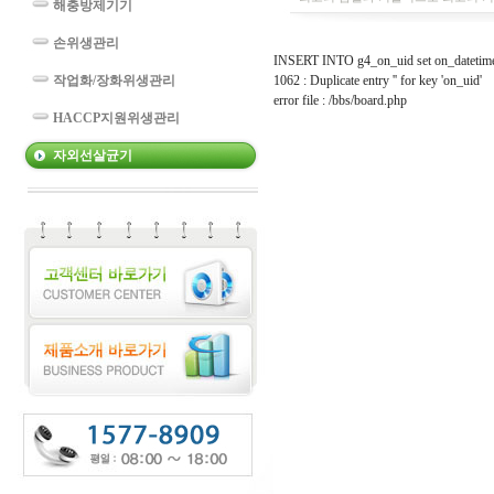
해충방제기기
손위생관리
INSERT INTO g4_on_uid set on_datetime 
작업화/장화위생관리
1062 : Duplicate entry '' for key 'on_uid'
error file : /bbs/board.php
HACCP지원위생관리
자외선살균기