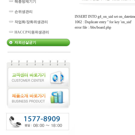
해충방제기기
손위생관리
INSERT INTO g4_on_uid set on_datetime 
작업화/장화위생관리
1062 : Duplicate entry '' for key 'on_uid'
error file : /bbs/board.php
HACCP지원위생관리
자외선살균기